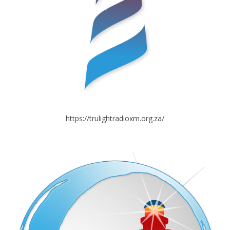
https://trulightradioxm.org.za/