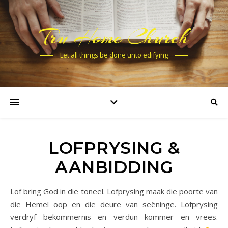
Tru Home Church
Let all things be done unto edifying
LOFPRYSING &
AANBIDDING
Lof bring God in die toneel. Lofprysing maak die poorte van
die Hemel oop en die deure van seëninge. Lofprysing
verdryf bekommernis en verdun kommer en vrees.