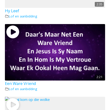
2:35
Hy Leef
Lof en aanbidding
2:21
Een Ware Vriend
Lof en aanbidding