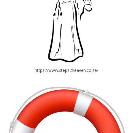
https://www.steps2heaven.co.za/