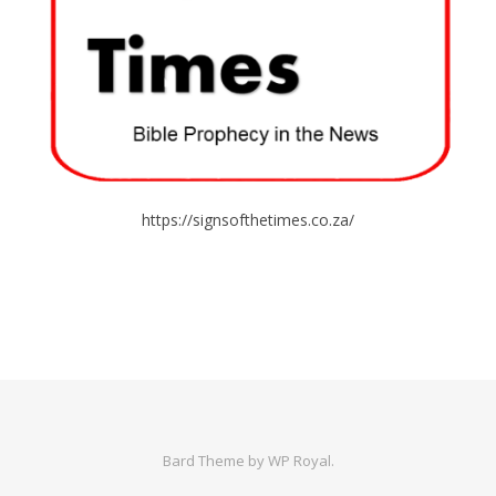
https://signsofthetimes.co.za/
Bard Theme by
WP Royal
.