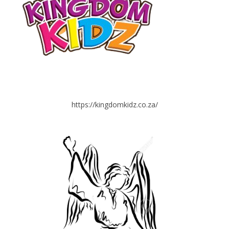
https://kingdomkidz.co.za/