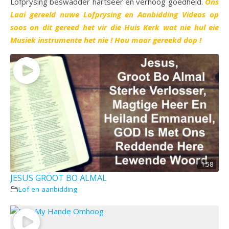
Lofprysing beswadder hartseer en verhoog goedheid.
Ons
Laai gereeld nuwe Lofprysing en Aanbidding Videos op
soos on dit gereed het vir die Huis Kerk wat nie hul eie
Musiek instrumente het nie ! Hou maar gereekd dop !
1:58
JESUS GROOT BO ALMAL
Lof en aanbidding