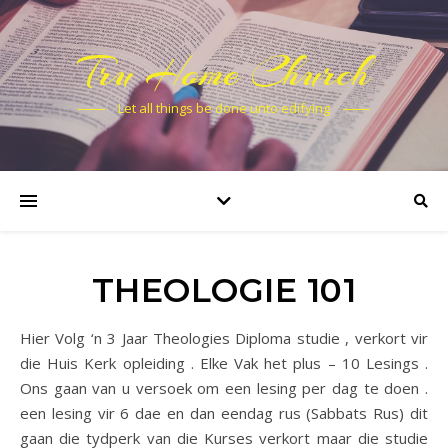
Tru Home Church
Let all things be done unto edifying
THEOLOGIE 101
Hier Volg ‘n 3 Jaar Theologies Diploma studie , verkort vir
die Huis Kerk opleiding . Elke Vak het plus – 10 Lesings .
Ons gaan van u versoek om een lesing per dag te doen .
een lesing vir 6 dae en dan eendag rus (Sabbats Rus) dit
gaan die tydperk van die Kurses verkort maar die studie