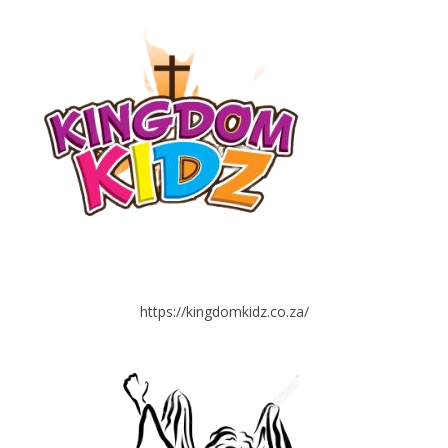
https://kingdomkidz.co.za/