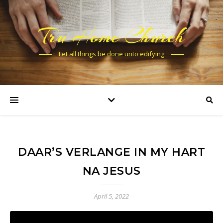
Tru Home Church
Let all things be done unto edifying
DAAR’S VERLANGE IN MY HART
NA JESUS
April 5, 2022