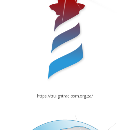
https://trulightradioxm.org.za/