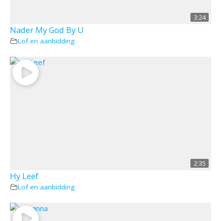
3:24
Nader My God By U
Lof en aanbidding
2:35
Hy Leef
Lof en aanbidding