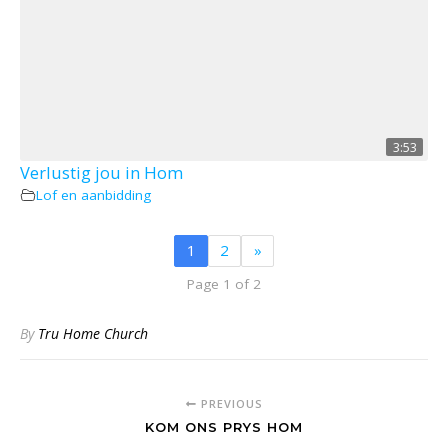
3:53
Verlustig jou in Hom
Lof en aanbidding
1
2
»
Page 1 of 2
By
Tru Home Church
PREVIOUS
KOM ONS PRYS HOM